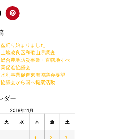
稿
り盆踊り始まりました
水土地改良区和歌山県調査
営総合農地防災事業・直轄地すべ
事業促進協議会
業水利事業促進東海協議会要望
水協議会から国へ提案活動
ンダー
2018年11月
火
水
木
金
土
1
2
3