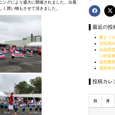
ニングにより盛大に開催されました。台風
しく買い物もさせて頂きました。
▌最近の投
夏まつ
宮田用
全国国
り対策
国営農
濃尾用
▌投稿カレ
日
月