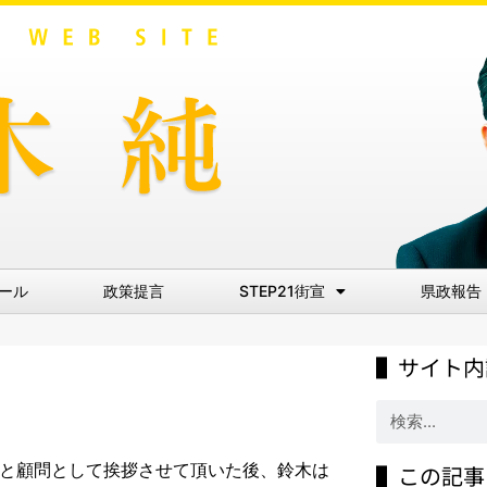
ール
政策提言
STEP21街宣
県政報告
▌サイト内
議と顧問として挨拶させて頂いた後、鈴木は
▌この記事