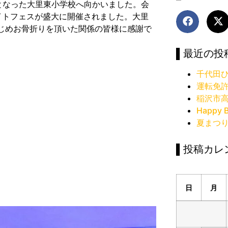
場となった大里東小学校へ向かいました。会
イトフェスが盛大に開催されました。大里
じめお骨折りを頂いた関係の皆様に感謝で
▌最近の投
千代田ひ
運転免
稲沢市
Happy B
夏まつ
▌投稿カレ
日
月