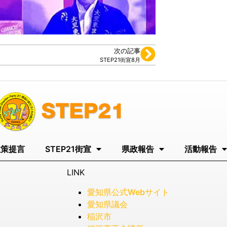
次の記事
STEP21街宣8月
政策提言
STEP21街宣
県政報告
活動報告
LINK
愛知県公式Webサイト
愛知県議会
稲沢市