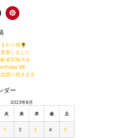
稿
まわり畑🌻
許更新しました
高齢者芸能大会
irthday 68
り盆踊り続きます
ンダー
2023年8月
火
水
木
金
土
1
2
3
4
5