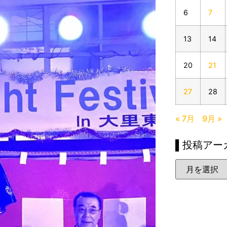
6
7
13
14
20
21
27
28
« 7月
9月 »
▌投稿アー