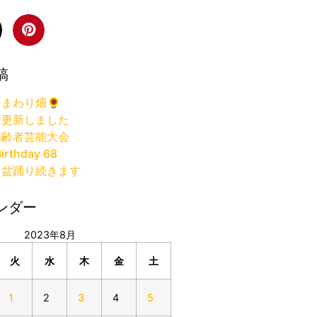
稿
まわり畑🌻
許更新しました
高齢者芸能大会
irthday 68
り盆踊り続きます
ンダー
2023年8月
火
水
木
金
土
1
2
3
4
5