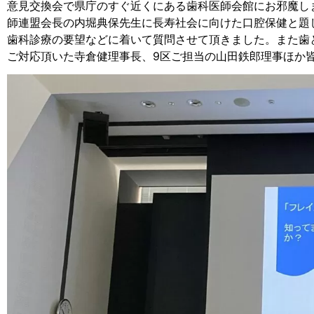
意見交換会で県庁のすぐ近くにある歯科医師会館にお邪魔し
師連盟会長の内堀典保先生に長寿社会に向けた口腔保健と題
歯科診療の要望などに着いて質問させて頂きました。また歯
ご対応頂いた寺倉健理事長、9区ご担当の山田鉄郎理事ほか