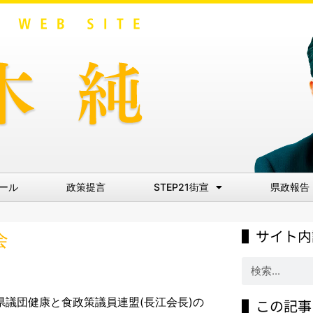
ール
政策提言
STEP21街宣
県政報告
▌サイト内
会
県議団健康と食政策議員連盟(長江会長)の
▌この記事