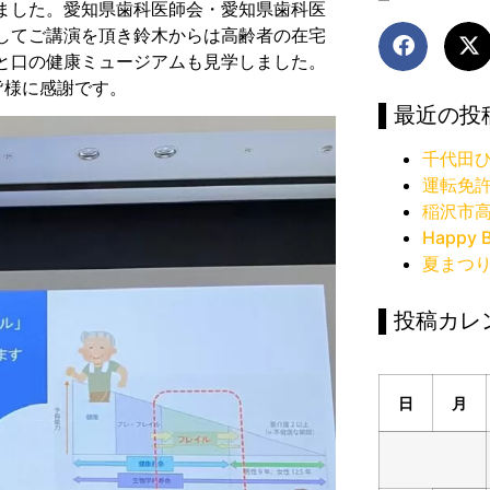
ました。愛知県歯科医師会・愛知県歯科医
してご講演を頂き鈴木からは高齢者の在宅
と口の健康ミュージアムも見学しました。
皆様に感謝です。
▌最近の投
千代田ひ
運転免
稲沢市
Happy B
夏まつ
▌投稿カレ
日
月