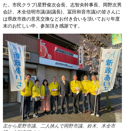
た。市民クラブ(星野俊次会長、志智央幹事長、岡野次男
会計、木全信明市議(副議長)、冨田和音市議)の皆さんに
は県政市政の意見交換などお付き合いを頂いており年度
末のお忙しい中、参加頂き感謝です。
左から星野市議、二人挟んで岡野市議、鈴木、木全市