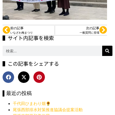
前の記事
次の記事
いなざわ梅まつり
一般質問に登壇
▌サイト内記事を検索
▌この記事をシェアする
▌最近の投稿
千代田ひまわり畑🌻
尾張西部排水対策推進協議会提案活動