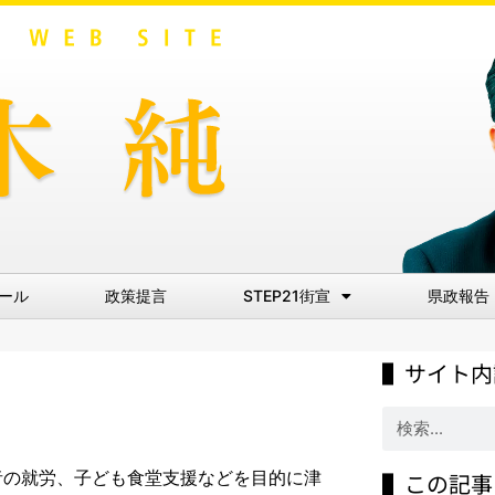
ール
政策提言
STEP21街宣
県政報告
▌サイト内
害者の就労、子ども食堂支援などを目的に津
▌この記事