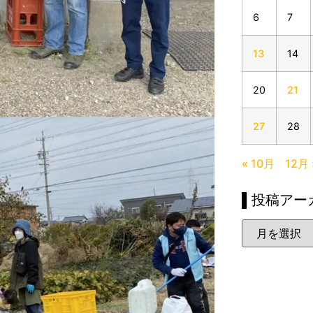
6
7
13
14
20
21
27
28
« 10月
12月 
▌投稿アー