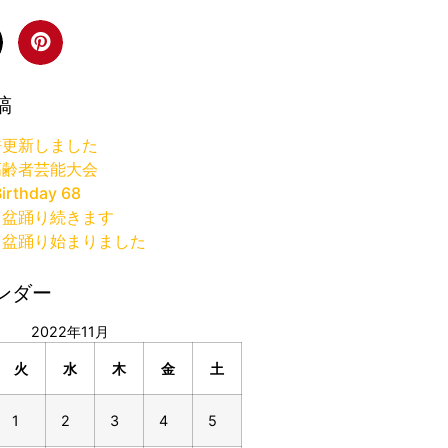
稿
許更新しました
高齢者芸能大会
irthday 68
り盆踊り続きます
り盆踊り始まりました
ンダー
2022年11月
火
水
木
金
土
1
2
3
4
5