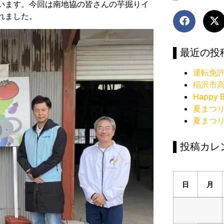
います。今回は南地協の皆さんの芋掘りイ
れました。
▌最近の投
運転免
稲沢市
Happy B
夏まつ
夏まつ
▌投稿カレ
日
月