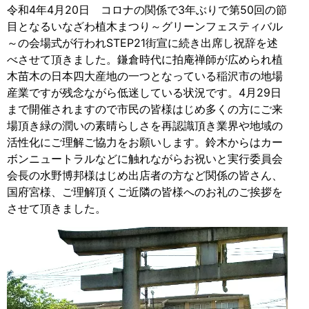
令和4年4月20日 コロナの関係で3年ぶりで第50回の節
目となるいなざわ植木まつり～グリーンフェスティバル
～の会場式が行われSTEP21街宣に続き出席し祝辞を述
べさせて頂きました。鎌倉時代に拍庵禅師が広められ植
木苗木の日本四大産地の一つとなっている稲沢市の地場
産業ですが残念ながら低迷している状況です。4月29日
まで開催されますので市民の皆様はじめ多くの方にご来
場頂き緑の潤いの素晴らしさを再認識頂き業界や地域の
活性化にご理解ご協力をお願いします。鈴木からはカー
ボンニュートラルなどに触れながらお祝いと実行委員会
会長の水野博邦様はじめ出店者の方など関係の皆さん、
国府宮様、ご理解頂くご近隣の皆様へのお礼のご挨拶を
させて頂きました。