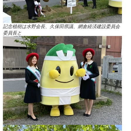
記念植樹は水野会長、久保田県議、網倉経済建設委員会
委員長と