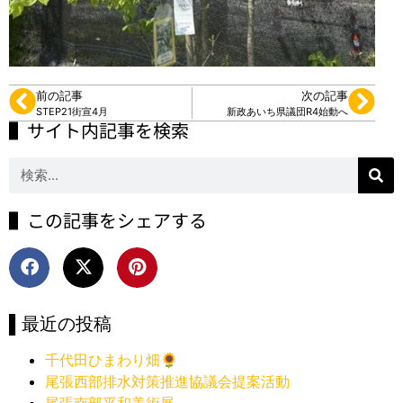
前の記事
次の記事
STEP21街宣4月
新政あいち県議団R4始動へ
▌サイト内記事を検索
▌この記事をシェアする
▌最近の投稿
千代田ひまわり畑🌻
尾張西部排水対策推進協議会提案活動
尾張南部平和美術展