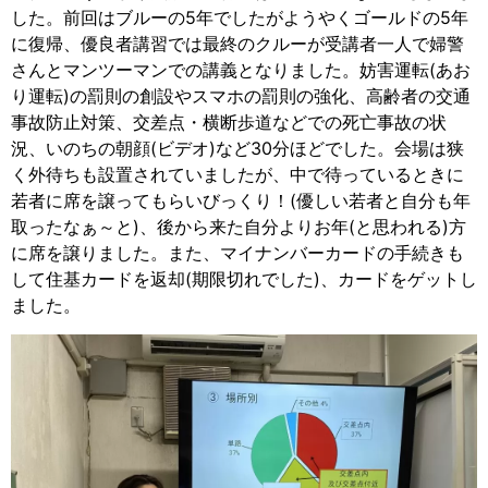
した。前回はブルーの5年でしたがようやくゴールドの5年
に復帰、優良者講習では最終のクルーが受講者一人で婦警
さんとマンツーマンでの講義となりました。妨害運転(あお
り運転)の罰則の創設やスマホの罰則の強化、高齢者の交通
事故防止対策、交差点・横断歩道などでの死亡事故の状
況、いのちの朝顔(ビデオ)など30分ほどでした。会場は狭
く外待ちも設置されていましたが、中で待っているときに
若者に席を譲ってもらいびっくり！(優しい若者と自分も年
取ったなぁ～と)、後から来た自分よりお年(と思われる)方
に席を譲りました。また、マイナンバーカードの手続きも
して住基カードを返却(期限切れでした)、カードをゲットし
ました。