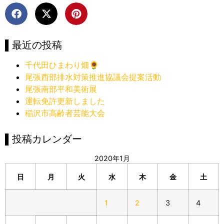
▌最近の投稿
千代田ひまわり畑🌻
尾張西部排水対策推進協議会提案活動
尾張南部平和美術展
運転免許更新しました
稲沢市高齢者芸能大会
▌投稿カレンダー
2020年1月
日
月
火
水
木
金
土
1
2
3
4