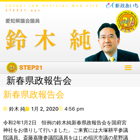
新春県政報告会
新春県政報告会
鈴木 純
1月 2, 2020
4:56 pm
令和2年1月2日 恒例の鈴木純新春県政報告会を国府宮
神社をお借りして行いました。ご来賓には大塚耕平参議
院議員、斎藤嘉隆参議院議員をはじめ稲沢市議の星野議