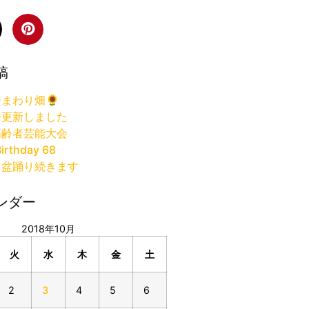
稿
まわり畑🌻
許更新しました
高齢者芸能大会
irthday 68
り盆踊り続きます
ンダー
2018年10月
火
水
木
金
土
2
3
4
5
6