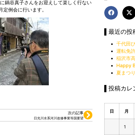
デルに鍋谷真子さんをお迎えして楽しく行ない
月定例会に行います。
▌最近の投
千代田ひ
運転免
稲沢市
Happy B
夏まつ
▌投稿カレ
日
月
次の記事
日光川水系河川改修事業等国要望
1