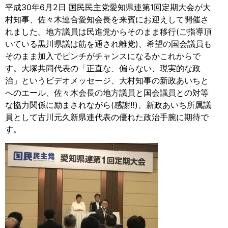
平成30年6月2日 国民民主党愛知県連第1回定期大会が大
村知事、佐々木連合愛知会長を来賓にお迎えして開催さ
れました。地方議員は民進党からそのまま移行(ご指導頂
いている黒川県議は筋を通され離党)、希望の国会議員も
そのまま加入でピンチがチャンスになるかこれからで
す。大塚共同代表の「正直な、偏らない、現実的な政
治」というビデオメッセージ、大村知事の新政あいちと
へのエール、佐々木会長の地方議員と国会議員との対等
な協力関係に励まされながら(感謝‼
)
、新政あいち所属議
員として古川元久新県連代表の優れた政治手腕に期待で
す。