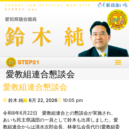
愛教組連合懇談会
愛教組連合懇談会
鈴木 純
6月 22, 2026
10:05 pm
令和8年6月22日 愛教組連合との懇談会が実施され、
あいち民主県議団の一員として鈴木も出席しました。愛
教組連合からは清水次郎会長、林泰弘会長代行(愛教組委