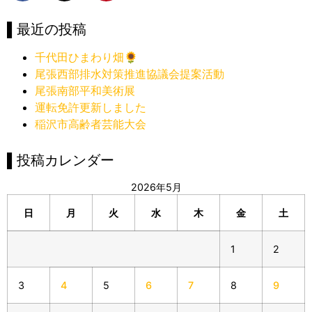
▌最近の投稿
千代田ひまわり畑🌻
尾張西部排水対策推進協議会提案活動
尾張南部平和美術展
運転免許更新しました
稲沢市高齢者芸能大会
▌投稿カレンダー
2026年5月
日
月
火
水
木
金
土
1
2
3
4
5
6
7
8
9