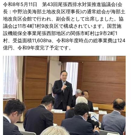
令和8年5月11日 第43回尾張西排水対策推進協議会(会
長：中野治美海部土地改良区理事長)の通常総会が海部土
地改良区会館で行われ、副会長として出席しました。協
議会は11市4町1村9改良区で構成されています。国営施
設機能保全事業尾張西部地区の関係市町村は9市2町1
村、受益面積11,608ha、令和8年度時点の総事業費は124
億円、令和9年度完了予定です。