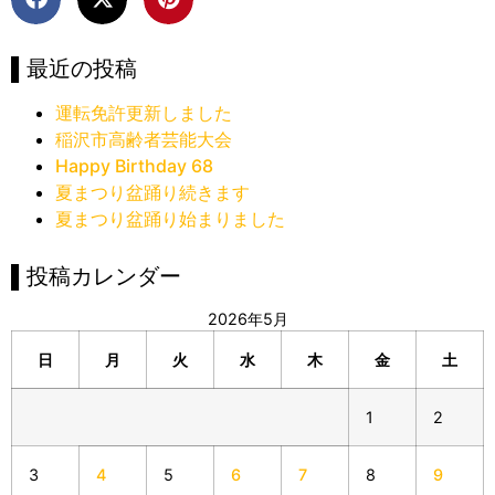
▌最近の投稿
運転免許更新しました
稲沢市高齢者芸能大会
Happy Birthday 68
夏まつり盆踊り続きます
夏まつり盆踊り始まりました
▌投稿カレンダー
2026年5月
日
月
火
水
木
金
土
1
2
3
4
5
6
7
8
9