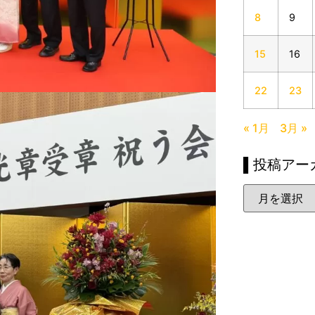
8
9
15
16
22
23
« 1月
3月 »
▌投稿アー