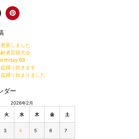
稿
許更新しました
高齢者芸能大会
irthday 68
り盆踊り続きます
り盆踊り始まりました
ンダー
2026年2月
火
水
木
金
土
3
4
5
6
7