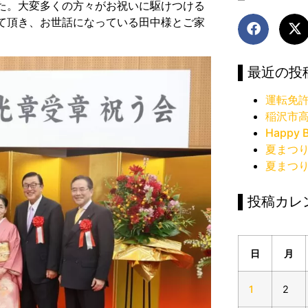
た。大変多くの方々がお祝いに駆けつける
て頂き、お世話になっている田中様とご家
▌最近の投
運転免
稲沢市
Happy B
夏まつ
夏まつ
▌投稿カレ
日
月
1
2