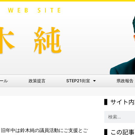
ール
政策提言
STEP21街宣
県政報告
▌サイト内
す。旧年中は鈴木純の議員活動にご支援とご
▌この記事