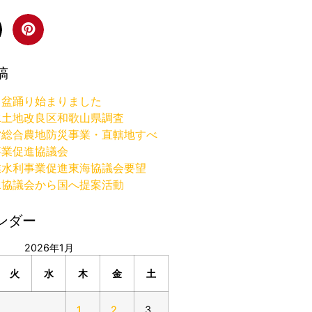
稿
り盆踊り始まりました
水土地改良区和歌山県調査
営総合農地防災事業・直轄地すべ
事業促進協議会
業水利事業促進東海協議会要望
水協議会から国へ提案活動
ンダー
2026年1月
火
水
木
金
土
1
2
3