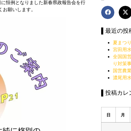
日に恒例となりました新春県政報告会を行
くお願いします。
▌最近の投
夏まつ
宮田用
全国国
り対策
国営農
濃尾用
▌投稿カレ
日
月