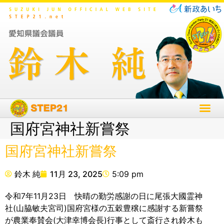
国府宮神社新嘗祭
国府宮神社新嘗祭
鈴木 純
11月 23, 2025
5:09 pm
令和7年11月23日 快晴の勤労感謝の日に尾張大國霊神
社(山脇敏夫宮司)国府宮様の五穀豊穣に感謝する新嘗祭
が農業奉賛会(大津幸博会長)行事として斎行され鈴木も