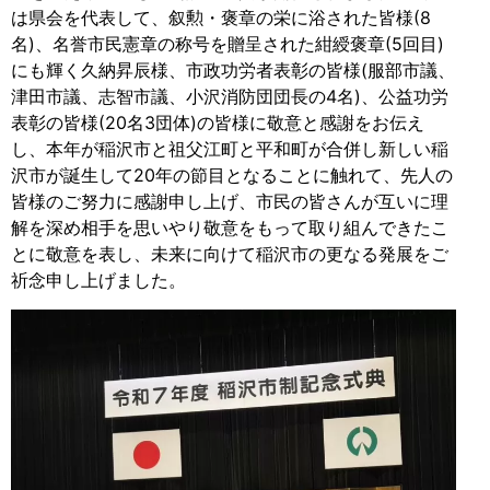
は県会を代表して、叙勲・褒章の栄に浴された皆様(8
名)、名誉市民憲章の称号を贈呈された紺綬褒章(5回目)
にも輝く久納昇辰様、市政功労者表彰の皆様(服部市議、
津田市議、志智市議、小沢消防団団長の4名)、公益功労
表彰の皆様(20名3団体)の皆様に敬意と感謝をお伝え
し、本年が稲沢市と祖父江町と平和町が合併し新しい稲
沢市が誕生して20年の節目となることに触れて、先人の
皆様のご努力に感謝申し上げ、市民の皆さんが互いに理
解を深め相手を思いやり敬意をもって取り組んできたこ
とに敬意を表し、未来に向けて稲沢市の更なる発展をご
祈念申し上げました。