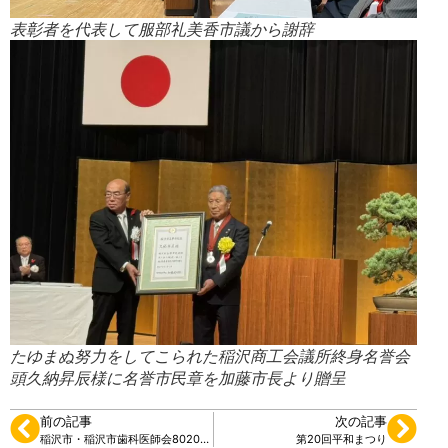
表彰者を代表して服部礼美香市議から謝辞
たゆまぬ努力をしてこられた稲沢商工会議所終身名誉会
頭久納昇辰様に名誉市民章を加藤市長より贈呈
前の記事
次の記事
稲沢市・稲沢市歯科医師会8020表彰式
第20回平和まつり