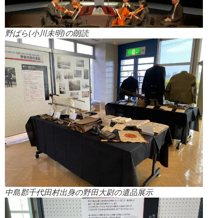
野ばら(小川未明)の朗読
中島郡千代田村出身の野田大尉の遺品展示