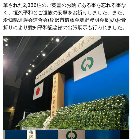
華された2,386柱のご英霊のお陰である事を忘れる事な
く、恒久平和とご遺族の安寧をお祈りしました。また、
愛知県遺族会連合会(稲沢市遺族会鵜野豊明会長)のお骨
折りにより愛知平和記念館の出張展示も行われました。