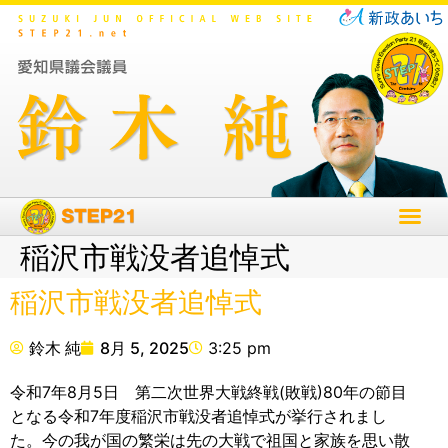
稲沢市戦没者追悼式
稲沢市戦没者追悼式
鈴木 純
8月 5, 2025
3:25 pm
令和7年8月5日 第二次世界大戦終戦(敗戦)80年の節目
となる令和7年度稲沢市戦没者追悼式が挙行されまし
た。今の我が国の繁栄は先の大戦で祖国と家族を思い散