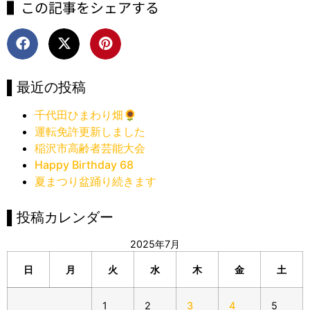
▌この記事をシェアする
▌最近の投稿
千代田ひまわり畑🌻
運転免許更新しました
稲沢市高齢者芸能大会
Happy Birthday 68
夏まつり盆踊り続きます
▌投稿カレンダー
2025年7月
日
月
火
水
木
金
土
1
2
3
4
5