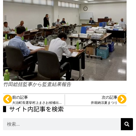
竹田総括監事から監査結果報告
前の記事
次の記事
大治町長選挙村上まさお候補出陣式
井堀納涼夏まつり
▌サイト内記事を検索