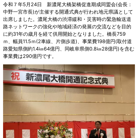
令和７年5月24日 新濃尾大橋架橋促進期成同盟会(会長：
中野一宮市長)が主催する開通式典が行われ地元県議として
出席しました。濃尾大橋の渋滞緩和・災害時の緊急輸送道
路ネットワークの強化や地域経済の発展の交流などを目的
に約31年の歳月を経て供用開始となりました。橋長759
ｍ、幅員11.5ｍ(2車線、片側歩道)、事業費198億円(取付道
路愛知県側約1.4㎞64億円、同岐阜県側0.8㎞28億円)を含む
事業費は290億円です。