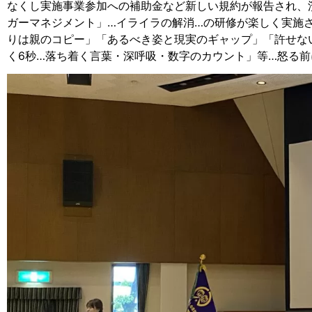
なくし実施事業参加への補助金など新しい規約が報告され、
ガーマネジメント」…イライラの解消…の研修が楽しく実施
りは親のコピー」「あるべき姿と現実のギャップ」「許せな
く6秒…落ち着く言葉・深呼吸・数字のカウント」等…怒る