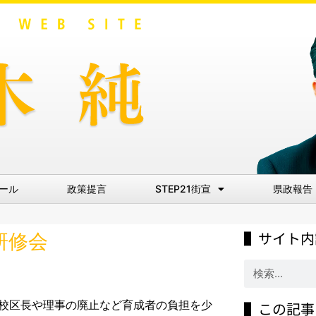
ール
政策提言
STEP21街宣
県政報告
▌サイト内
研修会
れ校区長や理事の廃止など育成者の負担を少
▌この記事