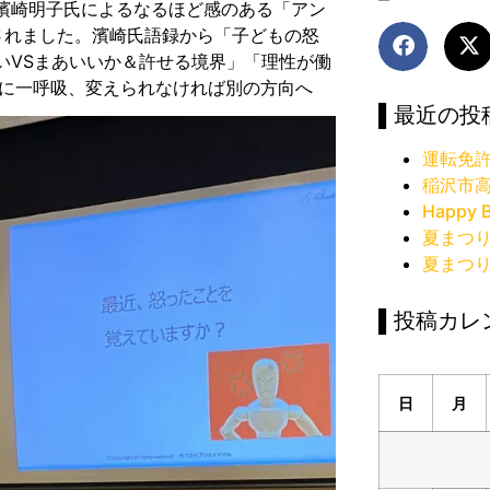
濱崎明子氏によるなるほど感のある「アン
されました。濱崎氏語録から「子どもの怒
いVSまあいいか＆許せる境界」「理性が働
前に一呼吸、変えられなければ別の方向へ
▌最近の投
運転免
稲沢市
Happy B
夏まつ
夏まつ
▌投稿カレ
日
月