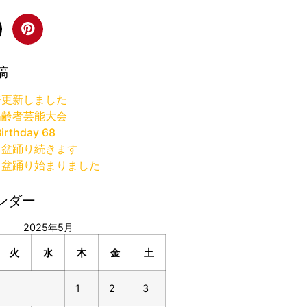
稿
許更新しました
高齢者芸能大会
irthday 68
り盆踊り続きます
り盆踊り始まりました
ンダー
2025年5月
火
水
木
金
土
1
2
3