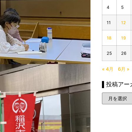
4
5
11
12
18
19
25
26
« 4月
6月 »
▌投稿アー